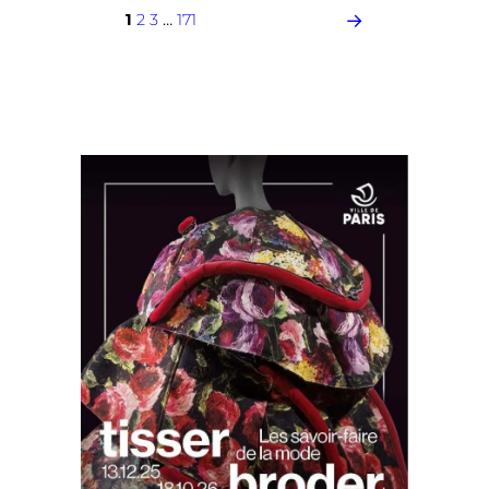
→
1
2
3
…
171