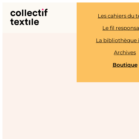
Aller
au
Les cahiers du t
contenu
Le fil respons
La bibliothèque 
Archives
Boutique