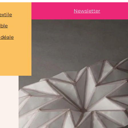
Newsletter
extile
able
idéale