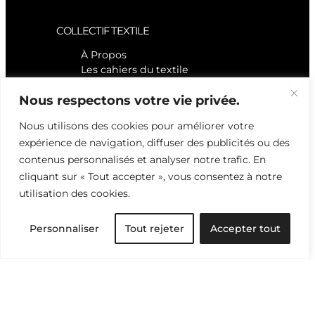
COLLECTIF TEXTILE
À Propos
Les cahiers du textile
Le fil responsable
Nous respectons votre vie privée.
Archives
Bibliothèque
Nous utilisons des cookies pour améliorer votre
expérience de navigation, diffuser des publicités ou des
CONTACTEZ-NOUS
contenus personnalisés et analyser notre trafic. En
info@collectiftextil
cliquant sur « Tout accepter », vous consentez à notre
e.com
utilisation des cookies.
Instagram
Pinterest
Personnaliser
Tout rejeter
Accepter tout
Facebook
All rights reserved • © COLLECTIF TEXTILE 2012 – 2026 • Website by
noir de mars