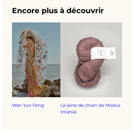
Encore
plus
à découvrir
Wan Yun Feng
La laine de chien de Modus
Intarsia